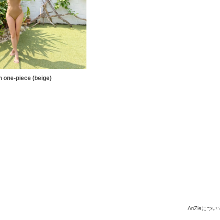
n one-piece (beige)
AnZieについ