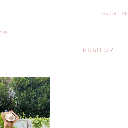
Home
Ab
h Up
PUSH UP