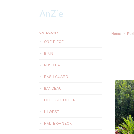
AnZie
CATEGORY
Home
Pus
ONE-PIECE
BIKINI
PUSH UP
RASH GUARD
BANDEAU
OFFー SHOULDER
HI-WEST
HALTERーNECK