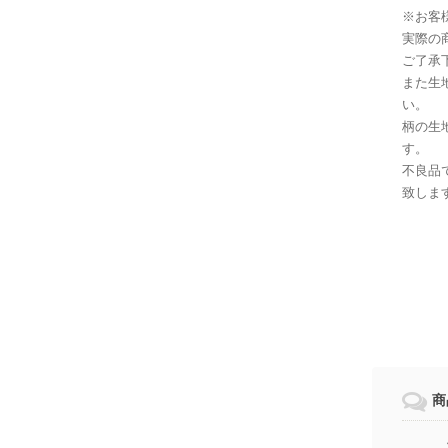
※お客
実際の
ご了承
また生
い。
柄の生
す。
不良品
致しま
商