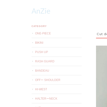
AnZie
CATEGORY
ONE-PIECE
Cut d
BIKINI
PUSH UP
RASH GUARD
BANDEAU
OFFー SHOULDER
HI-WEST
HALTERーNECK