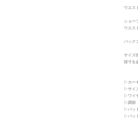
ウエス
ショー
ウエス
バック
サイズ
採寸を
▷カー
▷サイ
▷ワイ
▷調節
▷パッ
▷パッ