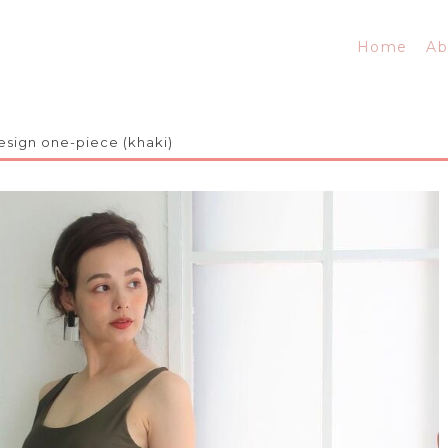
Home
Ab
esign one-piece (khaki)