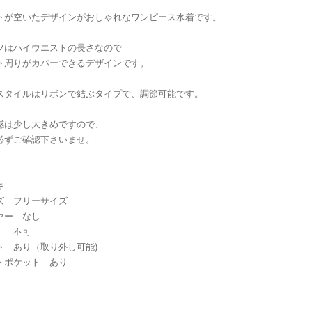
トが空いたデザインがおしゃれなワンピース水着です。
ツはハイウエストの長さなので
ト周りがカバーできるデザインです。
スタイルはリボンで結ぶタイプで、調節可能です。
感は少し大きめですので、
必ずご確認下さいませ。
キ
ズ フリーサイズ
ヤー なし
 不可
ト あり（取り外し可能)
トポケット あり