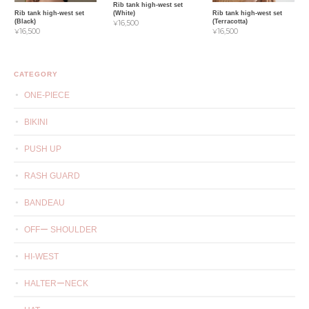
Rib tank high-west set
Rib tank high-west set
Rib tank high-west set
(White)
(Black)
(Terracotta)
¥16,500
¥16,500
¥16,500
CATEGORY
ONE-PIECE
BIKINI
PUSH UP
RASH GUARD
BANDEAU
OFFー SHOULDER
HI-WEST
HALTERーNECK