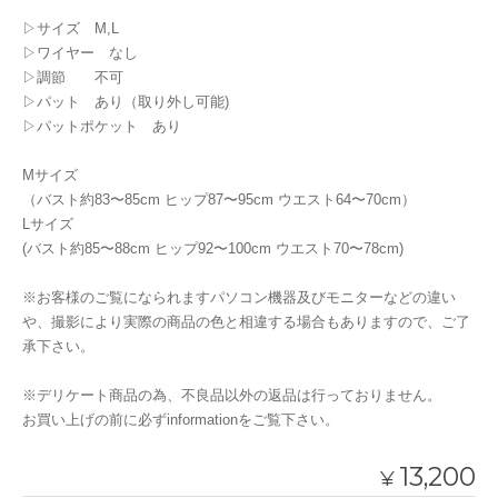
▷サイズ M,L
▷ワイヤー なし
▷調節 不可
▷パット あり（取り外し可能)
▷パットポケット あり
Mサイズ
（バスト約83〜85cm ヒップ87〜95cm ウエスト64〜70cm）
Lサイズ
(バスト約85〜88cm ヒップ92〜100cm ウエスト70〜78cm)
※お客様のご覧になられますパソコン機器及びモニターなどの違い
や、撮影により実際の商品の色と相違する場合もありますので、ご了
承下さい。
※デリケート商品の為、不良品以外の返品は行っておりません。
お買い上げの前に必ずinformationをご覧下さい。
13,200
¥