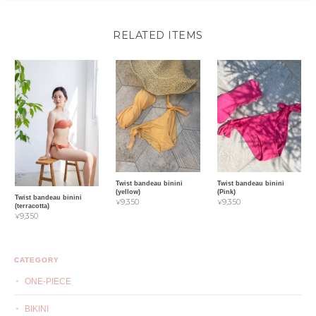
RELATED ITEMS
Twist bandeau binini
Twist bandeau binini
(yellow)
(Pink)
Twist bandeau binini
¥9,350
¥9,350
(terracotta)
¥9,350
CATEGORY
ONE-PIECE
BIKINI