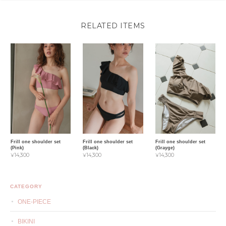
RELATED ITEMS
Frill one shoulder set
Frill one shoulder set
Frill one shoulder set
(Pink)
(Black)
(Grayge)
¥14,300
¥14,300
¥14,300
CATEGORY
ONE-PIECE
BIKINI